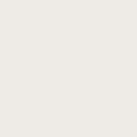
Bordeaux est une ville dynamique, où l’architecture allie tradition et 
Nos services d’architecture à Bordeaux
Nous proposons une large gamme de services pour répondre à vos bes
Conception architecturale
: Création de plans détaillés et sur m
Rénovation et réhabilitation
: Nous redonnons vie à vos espaces 
Aménagement intérieur
: Optimisation de vos espaces intérieurs 
Suivi de chantier
: Gestion complète de votre chantier pour garant
Un architecte à Bordeaux, pour un projet unique
Choisir un architecte à Bordeaux, c’est s’assurer que votre projet rép
Nous nous engageons à offrir une expérience fluide et un résultat qui 
Contactez votre architecte à Bordeaux dès aujourd’hui